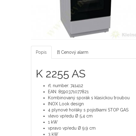
Popis
[!] Cenový alarm
K 2255 AS
rt. number: 741412
EAN: 8590371077821
Kombinovaný sporák s klasickou troubou
INOX Look design
4 plynové hořáky s pojistkami STOP GAS
vlevo vpředu Ø 5,4 cm
1 kW
vpravo vpředu Ø 9,9 cm
3 kW