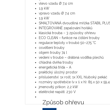
vlevo vzadu Ø 7,4 cm
1,9 kW
vpravo vzadu Ø 7,4 cm
1,9 kW
SMALTOVANÁ dvoudílná mřížka STABIL PLU
INTEGROVANÉ zapalování hořáků
klasická trouba – 3 způsoby ohřevu
ECO CLEAN – funkce na čištění trouby
regulace teploty v troubě 50–275 °C
osvětlení trouby
objem trouby 74 l
vedení v troubě – drátěná vodítka plechů
chladná dvířka trouby
energetická třída – A
praktický úložný prostor
příslušenství: 1x rošt, 1x XXL hluboký pekáč
rozměry spotřebiče (v x š x h): 85 x 50 x 59,
jmenovitý příkon: 2,2 kW
elektrické napětí: 230 V
Způsob ohřevu