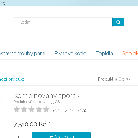
php
stavné trouby parní
Plynové kotle
Topidla
Sporá
ozí produkt
Produkt 9 Od 37
Kombinovaný sporák
Produktové číslo: K 2255 AS
(0 Názory zákazníků)
7.510,00 Kč
*
Do košíku