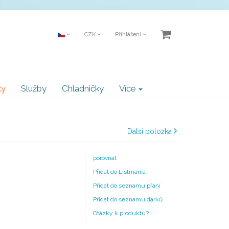
CZK
Přihlášení
ky
Služby
Chladničky
Více
Další položka
porovnat
Přidat do Listmania
Přidat do seznamu přání
Přidat do seznamu dárků
Otázky k produktu?