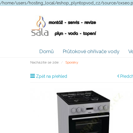
/home/users/hosting_local/eshop_plyntopvod_cz/source/oxseo.
Domů
Průtokové ohřívače vody
Ve
Nacházíte se zde:
Sporáky
Zpět na přehled
Předch