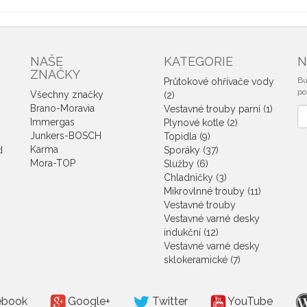
NAŠE
KATEGORIE
N
ZNAČKY
Bu
Průtokové ohřívače vody
po
Všechny značky
(2)
Brano-Moravia
Vestavné trouby parní (1)
No
Immergas
Plynové kotle (2)
e
Junkers-BOSCH
Topidla (9)
Karma
d
Sporáky (37)
Mora-TOP
Služby (6)
Chladničky (3)
Mikrovlnné trouby (11)
Vestavné trouby
Vestavné varné desky
indukční (12)
Vestavné varné desky
sklokeramické (7)
ebook
Google+
Twitter
YouTube