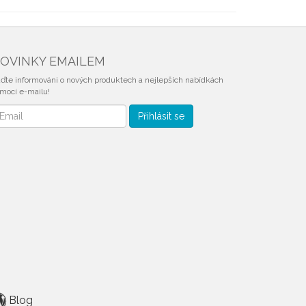
OVINKY EMAILEM
ďte informováni o nových produktech a nejlepších nabídkách
mocí e-mailu!
vinky
Přihlásit se
mailem
Blog