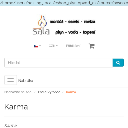
/home/users/hosting_local/eshop_plyntopvod_cz/source/oxseo.
CZK
Přihlášení
Toggle
Nabídka
navigation
Nacházíte se zde:
Podle Výrobce
Karma
Karma
Karma