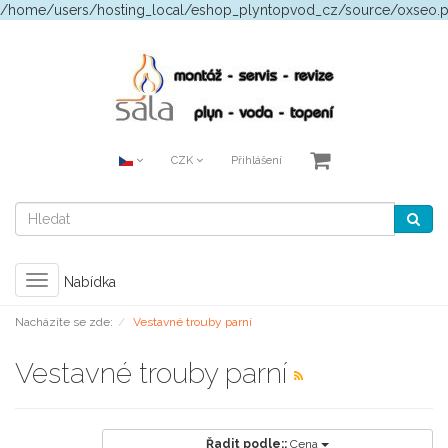
/home/users/hosting_local/eshop_plyntopvod_cz/source/oxseo.
CZK
Přihlášení
Toggle
Nabídka
navigation
Nacházíte se zde:
Vestavné trouby parní
Vestavné trouby parní
Řadit podle::
Cena