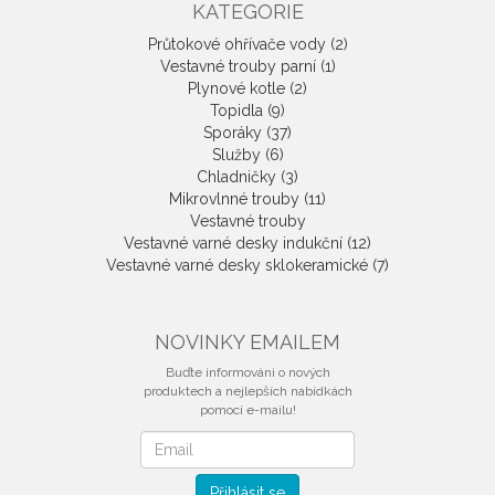
KATEGORIE
Průtokové ohřívače vody (2)
Vestavné trouby parní (1)
Plynové kotle (2)
Topidla (9)
Sporáky (37)
Služby (6)
Chladničky (3)
Mikrovlnné trouby (11)
Vestavné trouby
Vestavné varné desky indukční (12)
Vestavné varné desky sklokeramické (7)
NOVINKY EMAILEM
Buďte informováni o nových
produktech a nejlepších nabídkách
pomocí e-mailu!
Novinky
emailem
Přihlásit se