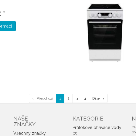
 *
formací
← Předchozí
1
2
3
4
Dále →
NAŠE
KATEGORIE
N
ZNAČKY
Bu
Průtokové ohřívače vody
po
Všechny značky
(2)