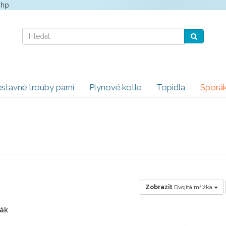
php
stavné trouby parní
Plynové kotle
Topidla
Sporá
Zobrazit
Dvojitá mřížka
rák