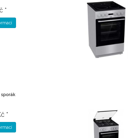
č *
formací
 sporák
č *
formací