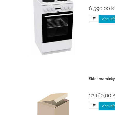
6.590,00 K
více in
Sklokeramický
12.160,00 K
více in