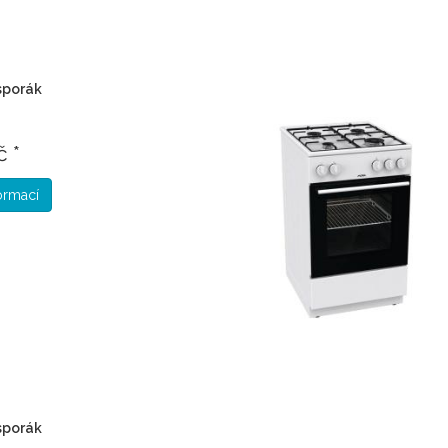
sporák
č *
formací
sporák