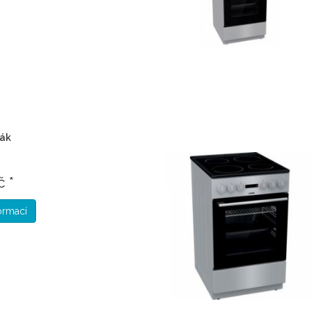
rák
č *
formací