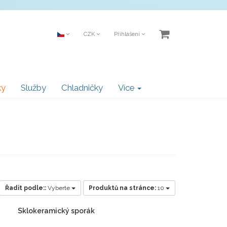
CZK
Přihlášení
ky
Služby
Chladničky
Více
Řadit podle::
Vyberte
Produktů na stránce:
10
Sklokeramický sporák