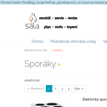
/home/users/hosting_local/eshop_plyntopvod_cz/source/oxseo.
Domů
Průtokové ohřívače vody
Ve
Nacházíte se zde:
Sporáky
Sporáky
elektrické
← Předchozí
1
2
3
4
Dále →
Elektrický spo