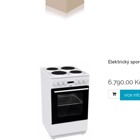
Elektrický spo
6.790,00 K
více in