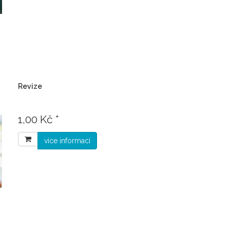
Revize
1,00 Kč *
více informací