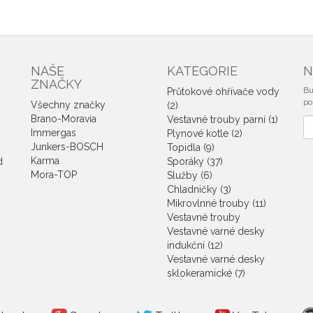
NAŠE
KATEGORIE
N
ZNAČKY
Bu
Průtokové ohřívače vody
po
Všechny značky
(2)
Brano-Moravia
Vestavné trouby parní (1)
No
Immergas
Plynové kotle (2)
e
Junkers-BOSCH
Topidla (9)
Karma
d
Sporáky (37)
Mora-TOP
Služby (6)
Chladničky (3)
Mikrovlnné trouby (11)
Vestavné trouby
Vestavné varné desky
indukční (12)
Vestavné varné desky
sklokeramické (7)