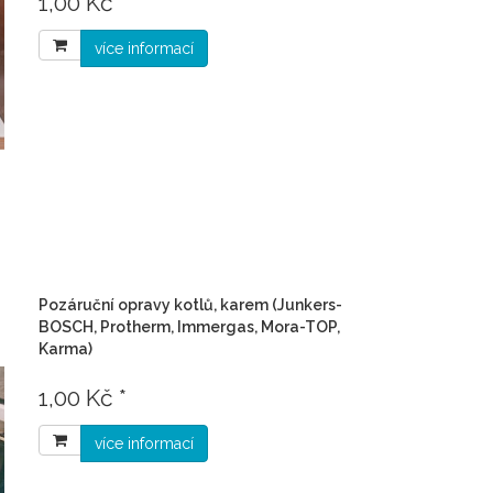
1,00 Kč *
více informací
Pozáruční opravy kotlů, karem (Junkers-
BOSCH, Protherm, Immergas, Mora-TOP,
Karma)
1,00 Kč *
více informací