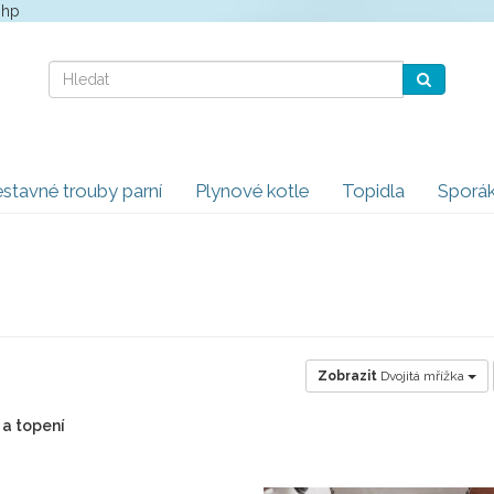
php
stavné trouby parní
Plynové kotle
Topidla
Sporá
Zobrazit
Dvojitá mřížka
 a topení