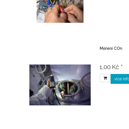
Měření COn
1,00 Kč *
více in