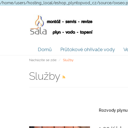
/home/users/hosting_local/eshop_plyntopvod_cz/source/oxseo.
Domů
Průtokové ohřívače vody
Ve
Nacházíte se zde:
Služby
Služby
Rozvody plynu