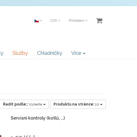
CZK
Přihlášení
ky
Služby
Chladničky
Více
Řadit podle::
Vyberte
Produktů na stránce:
10
Servisní kontroly (kotlů, ...)