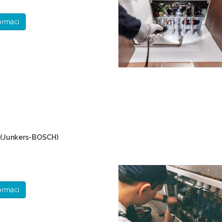
formací
 (Junkers-BOSCH)
formací