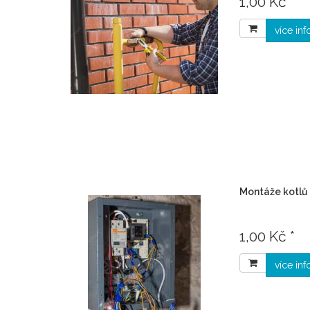
1,00 Kč *
více in
Montáže kotlů
1,00 Kč *
více in