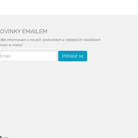
OVINKY EMAILEM
ďte informováni o nových produktech a nejlepších nabídkách
mocí e-mailu!
vinky
Přihlásit se
mailem