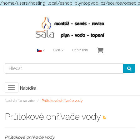
/home/users/hosting_local/eshop_plyntopvod_cz/source/oxseo.
CZK
Přihlášení
Toggle
Nabídka
navigation
Nacházíte se zde:
Průtokové ohřívače vody
Průtokové ohřívače vody
Průtokové ohřívače vody