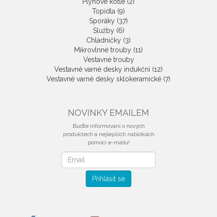
Plynové kotle (2)
Topidla (9)
Sporáky (37)
Služby (6)
Chladničky (3)
Mikrovlnné trouby (11)
Vestavné trouby
Vestavné varné desky indukční (12)
Vestavné varné desky sklokeramické (7)
NOVINKY EMAILEM
Buďte informováni o nových
produktech a nejlepších nabídkách
pomocí e-mailu!
Novinky
emailem
Přihlásit se