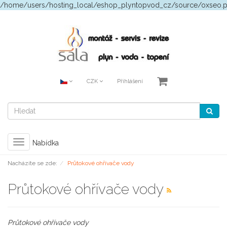
/home/users/hosting_local/eshop_plyntopvod_cz/source/oxseo.
CZK
Přihlášení
Toggle
Nabídka
navigation
Nacházíte se zde:
Průtokové ohřívače vody
Průtokové ohřívače vody
Průtokové ohřívače vody