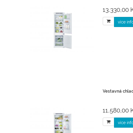
13.330,00 K
více in
Vestavná chla
11.580,00 K
více in