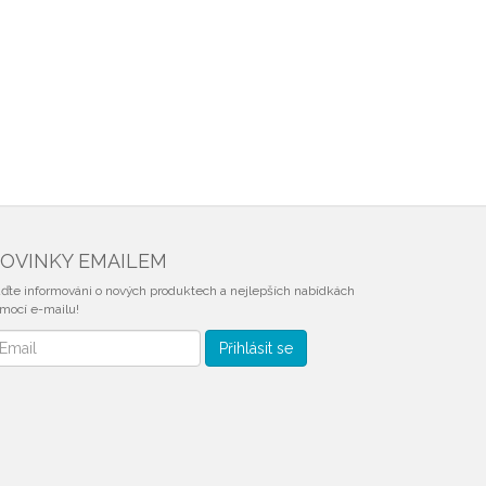
OVINKY EMAILEM
ďte informováni o nových produktech a nejlepších nabídkách
mocí e-mailu!
vinky
Přihlásit se
mailem