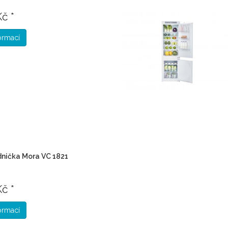
č *
formací
dnička Mora VC 1821
č *
formací