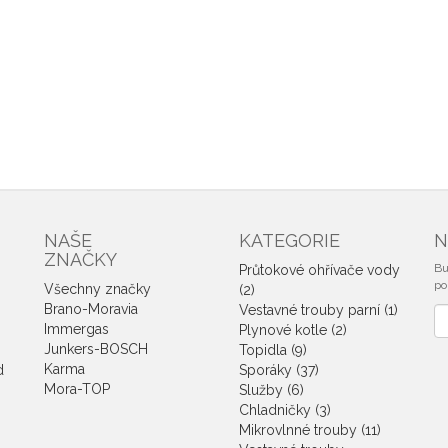
NAŠE
KATEGORIE
N
ZNAČKY
Bu
Průtokové ohřívače vody
po
Všechny značky
(2)
Brano-Moravia
Vestavné trouby parní (1)
No
Immergas
Plynové kotle (2)
e
Junkers-BOSCH
Topidla (9)
Karma
d
Sporáky (37)
Mora-TOP
Služby (6)
Chladničky (3)
Mikrovlnné trouby (11)