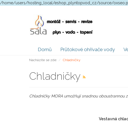
/home/users/hosting_local/eshop_plyntopvod_cz/source/oxseo.
Domů
Průtokové ohřívače vody
Ve
Nacházíte se zde:
Chladničky
Chladničky
Chladničky MORA umožňují snadnou oboustrannou zá
Vestavná chla