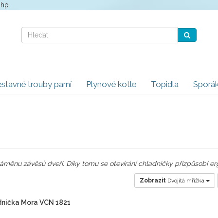
php
stavné trouby parní
Plynové kotle
Topidla
Sporá
měnu závěsů dveří. Díky tomu se otevírání chladničky přizpůsobí 
Zobrazit
Dvojitá mřížka
dnička Mora VCN 1821