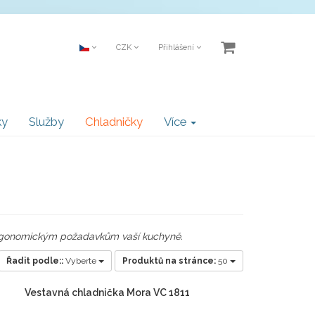
CZK
Přihlášení
ky
Služby
Chladničky
Více
ergonomickým požadavkům vaší kuchyně.
Řadit podle::
Vyberte
Produktů na stránce:
50
Vestavná chladnička Mora VC 1811